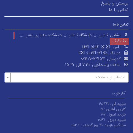
پرسش و پاسخ
تماس با ما
تماس با ما
نشانی:
کاشان -_- دانشگاه کاشان -_- دانشکده معماری وهنر -_-
لینک گوگل
تلفن:
031-5591-3131
دورنگار:
031-5591-3132
کدپستی:
۸۷۳۱۷-۵۳۱۵۳
ساعات پاسخگویی:
۷.۳۰ الی ۱۵.۳۰
انتخاب وب سایت
آمار بازدید
بازدید کل :
۴۵۹۹۹
کاربران آنلاین :
۵
بازدید امروز :
۱۸۷
بازدید دیروز :
۱۸۴۹
میانگین بازدید ۳۰ روز گذشته :
۱۵۳۴