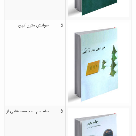
5
خوانش متون کهن
6
جام جم - مجسمه هایی از عبا