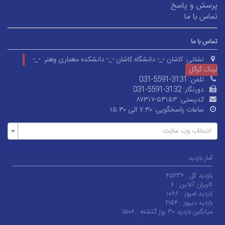
پرسش و پاسخ
تماس با ما
تماس با ما
نشانی:
کاشان -_- دانشگاه کاشان -_- دانشکده معماری وهنر -_-
لینک گوگل
تلفن:
031-5591-3131
دورنگار:
031-5591-3132
کدپستی:
۸۷۳۱۷-۵۳۱۵۳
ساعات پاسخگویی:
۷.۳۰ الی ۱۵.۳۰
انتخاب وب سایت
آمار بازدید
بازدید کل :
۴۵۲۳۶
کاربران آنلاین :
۶
بازدید امروز :
۱۰۸۶
بازدید دیروز :
۲۱۵۴
میانگین بازدید ۳۰ روز گذشته :
۱۵۰۸