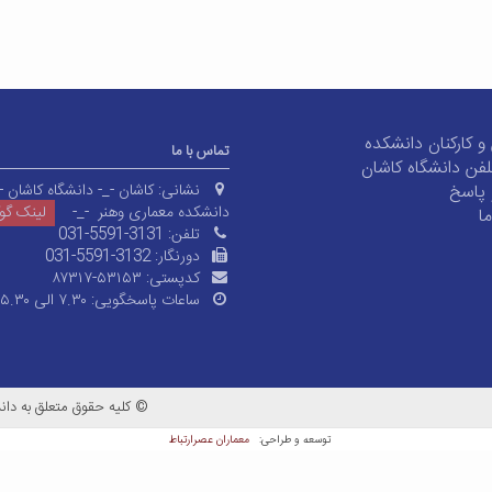
و کارکنان دانشکده
تماس با ما
لفن دانشگاه کاشان
پاسخ
نشانی:
کاشان -_- دانشگاه کاشان -
دانشکده معماری وهنر -_-
لینک گ
ا
تلفن:
031-5591-3131
دورنگار:
031-5591-3132
کدپستی:
۸۷۳۱۷-۵۳۱۵۳
ساعات پاسخگویی:
۷.۳۰ الی ۱۵.۳۰
© کلیه حقوق متعلق به دانش
معماران عصر‌ارتباط
توسعه و طراحی: