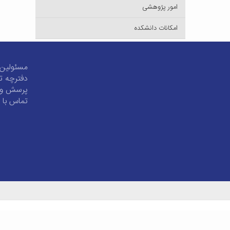
امور پژوهشی
امکانات دانشکده
مسئولین 
دفترچه ت
پرسش و 
تماس با م