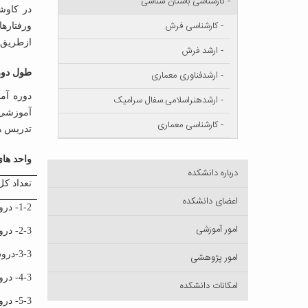
- کارشناسی باستان شناسی
در کاوش
- کارشناسی فرش
ورفتارها
ازطریق آ
- ارشد فرش
طول دور
- ارشدفناوری معماری
- ارشدهنراسلامی.سفال سرامیک
- کارشناسی معماری
تدریس هر واحد درس نظ
واحد ها
درباره دانشکده
تعداد کل واح
اعضای دانشکده
1-2- دروس عمومی
امور آموزشی
2-3- دروس پایه
3-3-دروس اصلی
امور پژوهشی
4-3- دروس تخصصی
امکانات دانشکده
5-3- دروس اختیاری