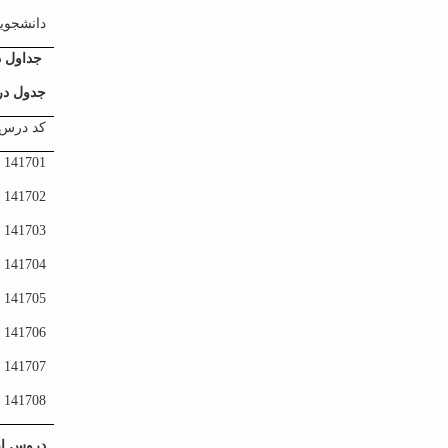
دانشجویان باید حداکثر 10 واح
جداول 
جدول در
کد درس
141701
141702
141703
141704
141705
141706
141707
141708
دروس ا