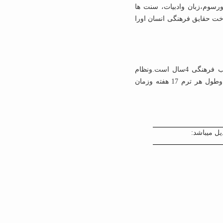
ورسوم،زبان وادبیات، سنت ها
خت حقایق فرهنگی انسان اورا
دوره آموزش باستان شناسی دانشنامه کارشناسی طبق ضوابط مصوبات ستاد انقلاب فرهنگی 4سال است.ونظام
آموزشی آن واحدی است وکلیه دروس در 7 ترم ویک فصل حفاری ارائه می گردد وطول هر ترم 17 هفته وزمان