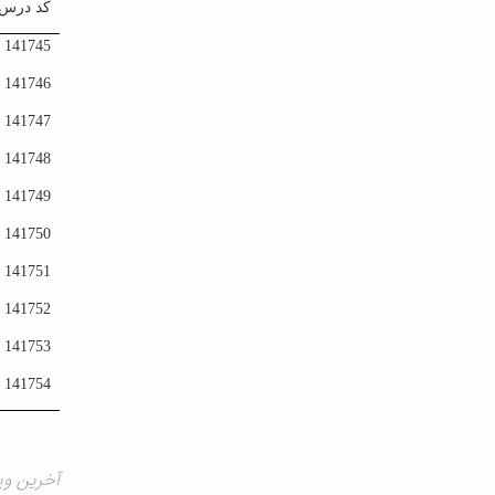
کد درس
141745
141746
141747
141748
141749
141750
141751
141752
141753
141754
آخرین ویرایش ۶