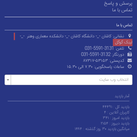
پرسش و پاسخ
تماس با ما
تماس با ما
نشانی:
کاشان -_- دانشگاه کاشان -_- دانشکده معماری وهنر -_-
لینک گوگل
تلفن:
031-5591-3131
دورنگار:
031-5591-3132
کدپستی:
۸۷۳۱۷-۵۳۱۵۳
ساعات پاسخگویی:
۷.۳۰ الی ۱۵.۳۰
انتخاب وب سایت
آمار بازدید
بازدید کل :
۴۴۴۹۱
کاربران آنلاین :
۴
بازدید امروز :
۳۴۱
بازدید دیروز :
۲۱۵۴
میانگین بازدید ۳۰ روز گذشته :
۱۴۸۴