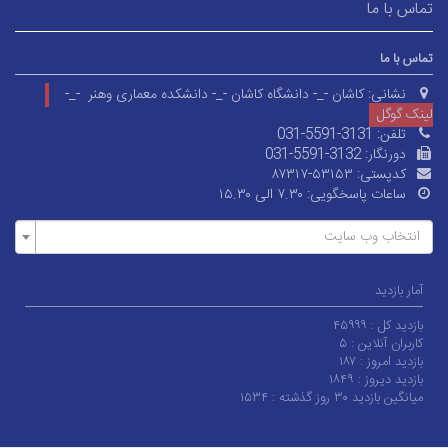
تماس با ما
تماس با ما
نشانی:
کاشان -_- دانشگاه کاشان -_- دانشکده معماری وهنر -_-
لینک گوگل
تلفن:
031-5591-3131
دورنگار:
031-5591-3132
کدپستی:
۸۷۳۱۷-۵۳۱۵۳
ساعات پاسخگویی:
۷.۳۰ الی ۱۵.۳۰
انتخاب وب سایت
آمار بازدید
بازدید کل :
۴۵۹۹۹
کاربران آنلاین :
۵
بازدید امروز :
۱۸۷
بازدید دیروز :
۱۸۴۹
میانگین بازدید ۳۰ روز گذشته :
۱۵۳۴