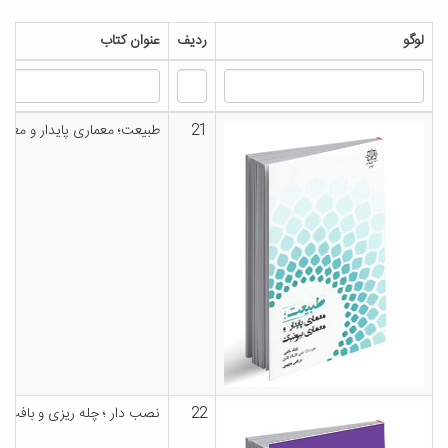
لوگو
ردیف
عنوان کتاب
21
طبیعت؛ معماری پایدار و معما
22
نصب دار ؛ چله ریزی و بافت ق