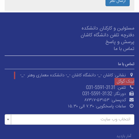
ارسال نظر
مسئولین و کارکنان دانشکده
دفترچه تلفن دانشگاه کاشان
پرسش و پاسخ
تماس با ما
تماس با ما
نشانی:
کاشان -_- دانشگاه کاشان -_- دانشکده معماری وهنر -_-
لینک گوگل
تلفن:
031-5591-3131
دورنگار:
031-5591-3132
کدپستی:
۸۷۳۱۷-۵۳۱۵۳
ساعات پاسخگویی:
۷.۳۰ الی ۱۵.۳۰
انتخاب وب سایت
آمار بازدید