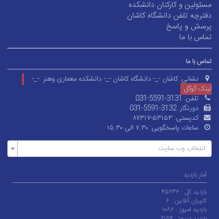
مسئولین و کارکنان دانشکده
دفترچه تلفن دانشگاه کاشان
پرسش و پاسخ
تماس با ما
تماس با ما
نشانی:
کاشان -_- دانشگاه کاشان -_- دانشکده معماری وهنر -_-
لینک گوگل
تلفن:
031-5591-3131
دورنگار:
031-5591-3132
کدپستی:
۸۷۳۱۷-۵۳۱۵۳
ساعات پاسخگویی:
۷.۳۰ الی ۱۵.۳۰
انتخاب وب سایت
آمار بازدید
بازدید کل :
۴۵۲۳۶
کاربران آنلاین :
۶
بازدید امروز :
۱۰۸۶
بازدید دیروز :
۲۱۵۴