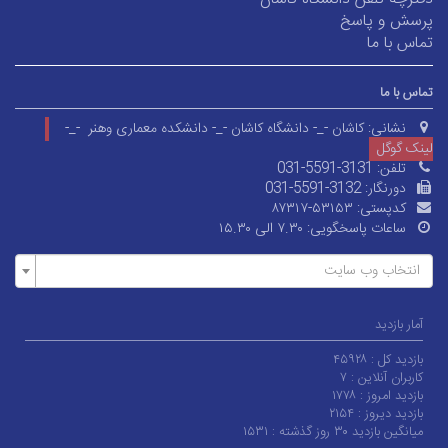
پرسش و پاسخ
تماس با ما
تماس با ما
نشانی:
کاشان -_- دانشگاه کاشان -_- دانشکده معماری وهنر -_-
لینک گوگل
تلفن:
031-5591-3131
دورنگار:
031-5591-3132
کدپستی:
۸۷۳۱۷-۵۳۱۵۳
ساعات پاسخگویی:
۷.۳۰ الی ۱۵.۳۰
انتخاب وب سایت
آمار بازدید
بازدید کل :
۴۵۹۲۸
کاربران آنلاین :
۷
بازدید امروز :
۱۷۷۸
بازدید دیروز :
۲۱۵۴
میانگین بازدید ۳۰ روز گذشته :
۱۵۳۱