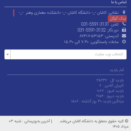
تماس با ما
نشانی:
کاشان -_- دانشگاه کاشان -_- دانشکده معماری وهنر -_-
لینک گوگل
تلفن:
031-5591-3131
دورنگار:
031-5591-3132
کدپستی:
۸۷۳۱۷-۵۳۱۵۳
ساعات پاسخگویی:
۷.۳۰ الی ۱۵.۳۰
انتخاب وب سایت
آمار بازدید
بازدید کل :
۴۵۲۳۶
کاربران آنلاین :
۶
بازدید امروز :
۱۰۸۶
بازدید دیروز :
۲۱۵۴
میانگین بازدید ۳۰ روز گذشته :
۱۵۰۸
© کلیه حقوق متعلق به دانشگاه کاشان می‌باشد.
|
آخرین به‌روزرسانی : شنبه ۰۳
مرداد ۱۴۰۵