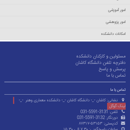
امور آموزشی
امور پژوهشی
امکانات دانشکده
مسئولین و کارکنان دانشکده
دفترچه تلفن دانشگاه کاشان
پرسش و پاسخ
تماس با ما
تماس با ما
نشانی:
کاشان -_- دانشگاه کاشان -_- دانشکده معماری وهنر -_-
لینک گوگل
تلفن:
031-5591-3131
دورنگار:
031-5591-3132
کدپستی:
۸۷۳۱۷-۵۳۱۵۳
ساعات پاسخگویی:
۷.۳۰ الی ۱۵.۳۰