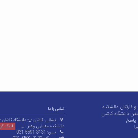
و کارکنان دانشکده
تماس با ما
لفن دانشگاه کاشان
پاسخ
نشانی:
کاشان -_- دانشگاه کاشان -
دانشکده معماری وهنر -_-
لینک گ
ا
تلفن:
031-5591-3131