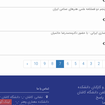
پنجم دو فصلنامه علمی هنرهای صناعی ایران
اری ایرانی - با حضور دکترمحمدرضا حاتمیان
»
10
9
8
7
6
5
4
3
2
و کارکنان دانشکده
تماس با ما
لفن دانشگاه کاشان
پاسخ
نشانی:
کاشان -_- دانشگاه کاشان -
دانشکده معماری وهنر -_-
لینک گ
ا