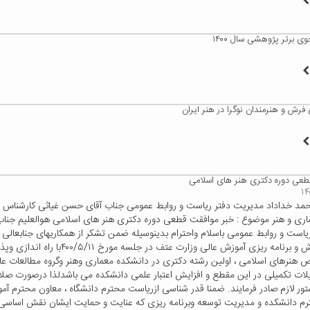
ی برتر پژوهشی سال ۱۴۰۰
ش و هنرمندان نوگرا در هنر ایران
طعی دوره دکتری هنر های اسلامی
مد خداداد مدیریت دفتر ریاست و روابط عمومی جناب آقای حسن غیاثی کارشناس مس
ری و هنر موضوع : خبر موافقت قطعی دوره دکتری هنر های اسلامی هوالعلیم جناب 
یاست و روابط عمومی باسلام واحترام بدینوسیله ضمن تشکر از همکاریهای جنابعالی ،
شورای گسترش و برنامه ریزی آموزش عالی وزارت عت
نرهای اسلامی ، اولین رشته دکتری در دانشکده معماری وهنر وگروه مطالعات عالی
ات تکمیلی در این مقطع و افزایش اعتبار علمی دانشکده می باشدلذا درصورت صلا
ور لازم صادر فرمایند. ضمنا قدر شناسی ازریاست محترم دانشگاه ، معاون محترم آم
م دانشکده و مدیریت توسعه وبرنامه ریزی که عنایت و حمایت ایشان نقش اساسی د