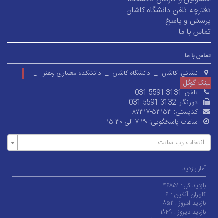
دفترچه تلفن دانشگاه کاشان
پرسش و پاسخ
تماس با ما
تماس با ما
نشانی:
کاشان -_- دانشگاه کاشان -_- دانشکده معماری وهنر -_-
لینک گوگل
تلفن:
031-5591-3131
دورنگار:
031-5591-3132
کدپستی:
۸۷۳۱۷-۵۳۱۵۳
ساعات پاسخگویی:
۷.۳۰ الی ۱۵.۳۰
انتخاب وب سایت
آمار بازدید
بازدید کل :
۴۶۸۵۱
کاربران آنلاین :
۶
بازدید امروز :
۸۵۲
بازدید دیروز :
۱۸۴۹