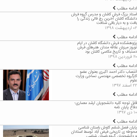
ادامه مطلب
استاد بزرگ فرش کاشان و مدرس گروه فرش
دانشگاه کاشان آخرین رچ قالی زندگی را
بافت و به دیار باقی شتافت
۰۲ اردیبهشت ۱۳۹۸
ادامه مطلب
پژوهشکده فرش دانشگاه کاشان در ایام
نوروز میزبان علاقه مندان هنرهای فرش
دستباف و تاریخ عکاسی کاشان بود
۲۰ فروردین ۱۳۹۸
ادامه مطلب
انتصاب دکتر احمد اکبری بعنوان عضو
کارگروه تخصصی مهندسی نساجی وزارت
علوم
۲۲ اسفند ۱۳۹۷
ادامه مطلب
قابل توجه کلیه دانشجویان ارشد معماری-
دفاع پایان نامه
۱۰ دی ۱۳۹۷
ادامه مطلب
پایان فصل ششم کاوش باستان شناسی
محوطه ی تاریخی فیض آباد توسط استادان
و دانشجویان گروه باستان شناسی